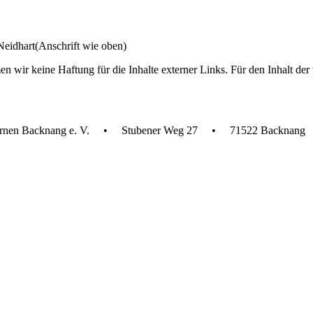
eidhart(Anschrift wie oben)
n wir keine Haftung für die Inhalte externer Links. Für den Inhalt der 
rnen Backnang e. V.
•
Stubener Weg 27
•
71522 Backnang